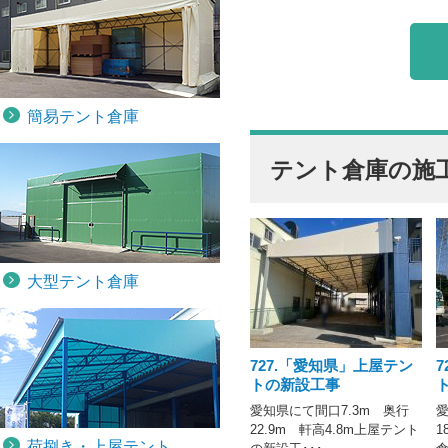
簡易テント倉庫
テント倉庫の施
大型テント倉庫
727.「愛知県」上屋テン
トの新設工事
愛知県にて間口7.3m 奥行
愛
22.9m 軒高4.8m上屋テント
1
荷捌き・上屋テント