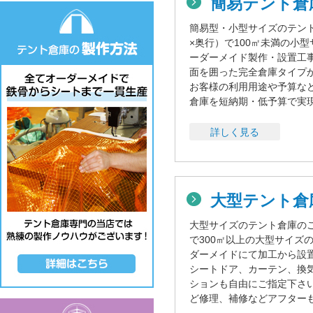
簡易テント倉
簡易型・小型サイズのテン
×奥行）で100㎡未満の小
ーダーメイド製作・設置工
面を囲った完全倉庫タイプ
お客様の利用用途や予算な
倉庫を短納期・低予算で実
詳しく見る
大型テント
大型サイズのテント倉庫の
で300㎡以上の大型サイズ
ダーメイドにて加工から設
シートドア、カーテン、換
ションも自由にご指定下さ
ど修理、補修などアフター