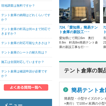
現地調査は無料ですか？
テント倉庫の納期はどれくらいです
か？
724.「愛知県」簡易テン
テント倉庫の軒高は何ｍまで対応で
ト倉庫の新設工･･･
きますか？
愛知県にて間口6m 奥行
長
8.8m 軒高8m簡易テント倉
2
テント倉庫の対応可能な大きさは？
庫の新設工事を行･･･
庫
テント倉庫のシートの耐久性は？
施工は全国対応していますか？
テント倉庫の製
テント倉庫は確認申請が必要です
か？
簡易テント倉
簡易型・小型サイズのテン
×奥行）で100㎡未満の小
メニュー