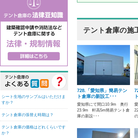
テント倉庫の施
728.「愛知県」簡易テン
ト倉庫の新設工･･･
シート生地のサンプルはいただけま
すか？
愛知県にて間口10.9m 奥行
愛
23.9m 軒高5m簡易テント倉
2
テント倉庫の張替え時期は？
庫の新設･･･
の
テント倉庫の価格はどれくらいです
か？