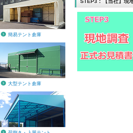
STEP3：【当社】
簡易テント倉庫
大型テント倉庫
荷捌き・上屋テント