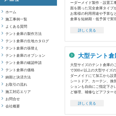
ーダーメイド製作・設置工
面を囲った完全倉庫タイプ
ホーム
お客様の利用用途や予算な
倉庫を短納期・低予算で実
施工事例一覧
よくある質問
詳しく見る
テント倉庫の製作方法
テント倉庫の生地カタログ
テント倉庫の張替え
大型テント
テント倉庫のオプション
テント倉庫の確認申請
大型サイズのテント倉庫の
テント倉庫の価格
で300㎡以上の大型サイズ
ダーメイドにて加工から設
納期と決済方法
シートドア、カーテン、換
お取引の流れ
ションも自由にご指定下さ
施工対応エリア
ど修理、補修などアフター
お問合せ
詳しく見る
会社概要