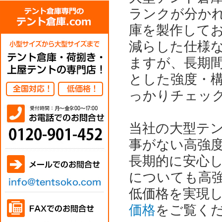
ランクが分か
庫を製作して
減らした仕様
ますが、長期
とした強度・
っかりチェッ
当社の大型テ
事がない高強
長期的に安心
についても高
低価格を実現
価格
をご覧く