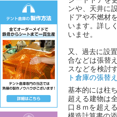
ンや、天井に
ドアや不燃材
います。詳し
いませ。
又、過去に設置
合などは張替
スなどを検討
ト倉庫の張替
基本的には柱ち
超える建物は
口８ｍを超える
構造計算書の