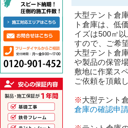
大型テント倉庫
ト倉庫は、低
イズは500㎡
すので、ご希
大型テント倉
や製品の保管
敷地に作業ス
ご依頼を頂戴
※
大型テント
倉庫の確認申