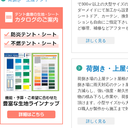
で300㎡以上の大型サイズ
ダーメイドにて加工から設
シートドア、カーテン、換
ションも自由にご指定下さ
ど修理、補修などアフター
詳しく見る
荷捌き・上屋
荷捌き場の上屋テント屋根
捌き場に雨天対応のテント
力減らし、強い強度・耐久
物の積み下ろし作業や、荷
頂けます。小型サイズから
ロ職人が製作から施工まで
詳しく見る