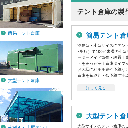
テント倉庫の製
簡易テント倉庫
簡易テント倉
簡易型・小型サイズのテン
×奥行）で100㎡未満の小
ーダーメイド製作・設置工
面を囲った完全倉庫タイプ
お客様の利用用途や予算な
倉庫を短納期・低予算で実
大型テント倉庫
詳しく見る
大型テント
大型サイズのテント倉庫の
荷捌き・上屋テント