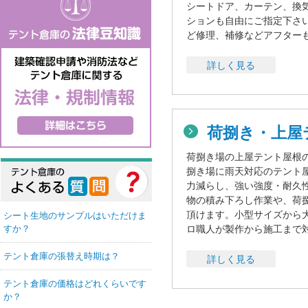
シートドア、カーテン、換
ションも自由にご指定下さ
ど修理、補修などアフター
詳しく見る
荷捌き・上屋
荷捌き場の上屋テント屋根
捌き場に雨天対応のテント
力減らし、強い強度・耐久
物の積み下ろし作業や、荷
頂けます。小型サイズから
シート生地のサンプルはいただけま
ロ職人が製作から施工まで
すか？
テント倉庫の張替え時期は？
詳しく見る
テント倉庫の価格はどれくらいです
か？