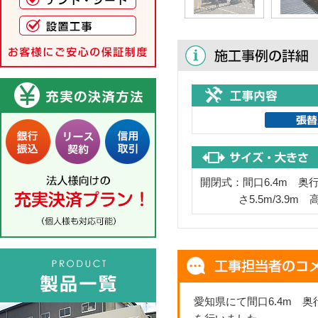
開閉式：間口6.4m 奥行
さ5.5m/3.9m 
愛知県にて間口6.4m 奥行