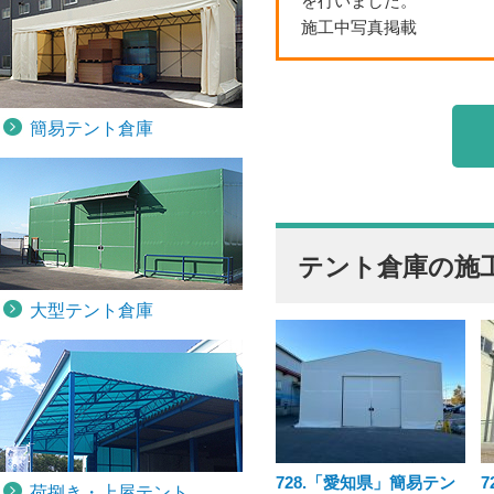
を行いました。
施工中写真掲載
簡易テント倉庫
テント倉庫の施
大型テント倉庫
728.「愛知県」簡易テン
荷捌き・上屋テント