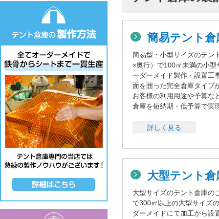
簡易テント倉
簡易型・小型サイズのテン
×奥行）で100㎡未満の小
ーダーメイド製作・設置工
面を囲った完全倉庫タイプ
お客様の利用用途や予算な
倉庫を短納期・低予算で実
詳しく見る
大型テント
大型サイズのテント倉庫の
で300㎡以上の大型サイズ
ダーメイドにて加工から設