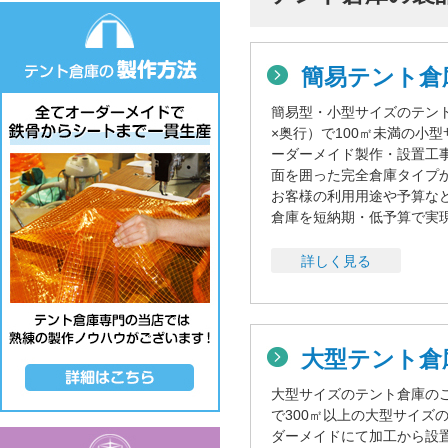
簡易テント倉
簡易型・小型サイズのテン
×奥行）で100㎡未満の小
ーダーメイド製作・設置工
面を囲った完全倉庫タイプ
お客様の利用用途や予算な
倉庫を短納期・低予算で実
詳しく見る
大型テント
大型サイズのテント倉庫の
で300㎡以上の大型サイズ
ダーメイドにて加工から設