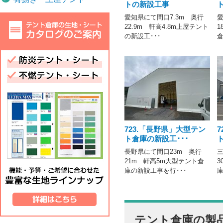
トの新設工事
愛知県にて間口7.3m 奥行
愛
22.9m 軒高4.8m上屋テント
1
の新設工･･･
倉
723.「長野県」大型テン
ト倉庫の新設工･･･
長野県にて間口23m 奥行
三
21m 軒高5m大型テント倉
3
庫の新設工事を行･･･
庫
テント倉庫の製