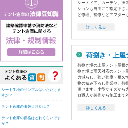
シートドア、カーテン、換
ションも自由にご指定下さ
ど修理、補修などアフター
詳しく見る
荷捌き・上屋
荷捌き場の上屋テント屋根
捌き場に雨天対応のテント
力減らし、強い強度・耐久
物の積み下ろし作業や、荷
頂けます。小型サイズから
シート生地のサンプルはいただけま
ロ職人が製作から施工まで
すか？
テント倉庫の張替え時期は？
詳しく見る
テント倉庫の価格はどれくらいです
か？