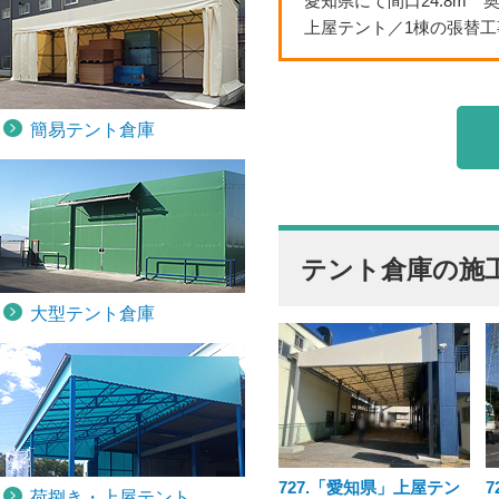
愛知県にて間口24.8m 奥
上屋テント／1棟の張替
簡易テント倉庫
テント倉庫の施
大型テント倉庫
727.「愛知県」上屋テン
荷捌き・上屋テント