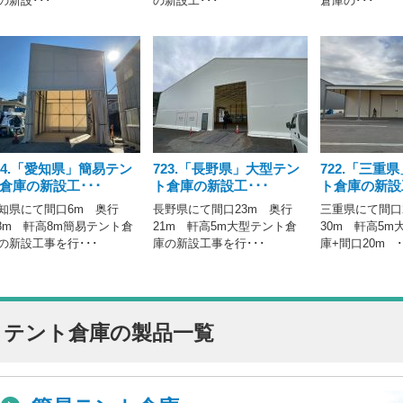
の新設･･･
の新設工･･･
倉庫の･･･
24.「愛知県」簡易テン
723.「長野県」大型テン
722.「三重
倉庫の新設工･･･
ト倉庫の新設工･･･
ト倉庫の新設工
知県にて間口6m 奥行
長野県にて間口23m 奥行
三重県にて間口
.8m 軒高8m簡易テント倉
21m 軒高5m大型テント倉
30m 軒高5m
の新設工事を行･･･
庫の新設工事を行･･･
庫+間口20m ･
テント倉庫の製品一覧