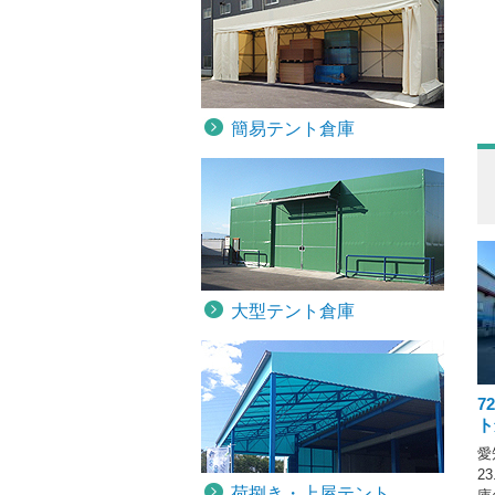
簡易テント倉庫
大型テント倉庫
7
ト
愛
2
荷捌き・上屋テント