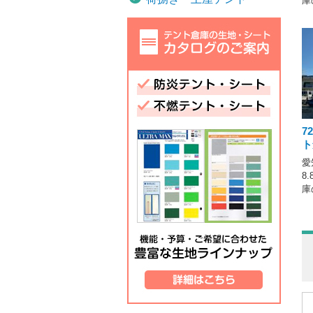
庫
7
ト
愛
8
庫