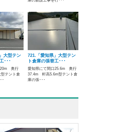
庫の新設工事を行･･･
県」大型テン
721.「愛知県」大型テン
･･･
ト倉庫の張替工･･･
20m 奥行
愛知県にて間口25.6m 奥行
大型テント倉
37.4m 軒高5.6m型テント倉
･･
庫の張･･･