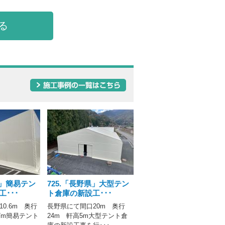
る
県」簡易テン
725.「長野県」大型テン
･･･
ト倉庫の新設工･･･
0.6m 奥行
長野県にて間口20m 奥行
.7m簡易テント
24m 軒高5m大型テント倉