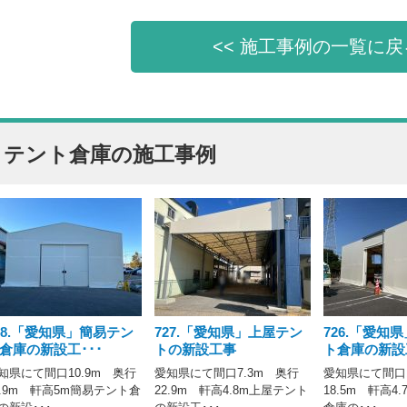
<< 施工事例の一覧に戻
テント倉庫の施工事例
28.「愛知県」簡易テン
727.「愛知県」上屋テン
726.「愛知
倉庫の新設工･･･
トの新設工事
ト倉庫の新設工
知県にて間口10.9m 奥行
愛知県にて間口7.3m 奥行
愛知県にて間口1
3.9m 軒高5m簡易テント倉
22.9m 軒高4.8m上屋テント
18.5m 軒高4