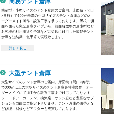
簡易テント倉庫
簡易型・小型サイズのテント倉庫のご案内。床面積（間口
×奥行）で100㎡未満の小型サイズのテント倉庫などのオ
ーダーメイド製作・設置工事を承っております。屋根・側
面を囲った完全倉庫タイプから、前面解放型の倉庫型など
お客様の利用用途や予算などに柔軟に対応した簡易テント
倉庫を短納期・低予算で実現致します。
詳しく見る
大型テント倉庫
大型サイズのテント倉庫のご案内。床面積（間口×奥行）
で300㎡以上の大型サイズのテント倉庫を特注製作・オー
ダーメイドにて加工から設置工事まで対応しております。
シートドア、カーテン、換気扇、サッシ窓など豊富なオプ
ションも自由にご指定下さいませ。テント倉庫の張替えな
ど修理、補修などアフターも充実しております。