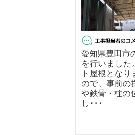
愛知県豊田市
を行いました。
ト屋根となり
ので、事前の
や鉄骨・柱の
し･･･