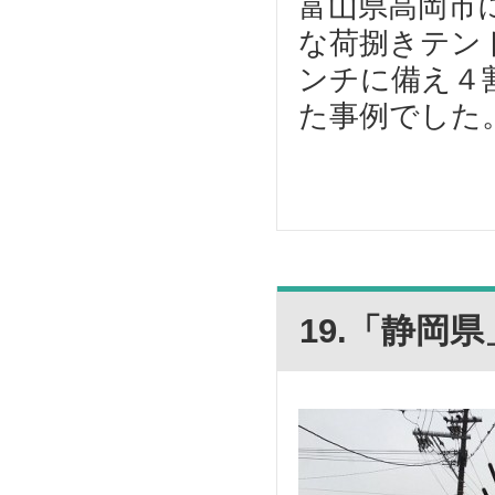
富山県高岡市に
な荷捌きテン
ンチに備え４
た事例でした。
19.「静岡