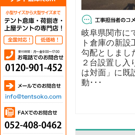
岐阜県関市にて
ト倉庫の新設
勾配としまし
２台設置し入
は対面」に既
動･･･