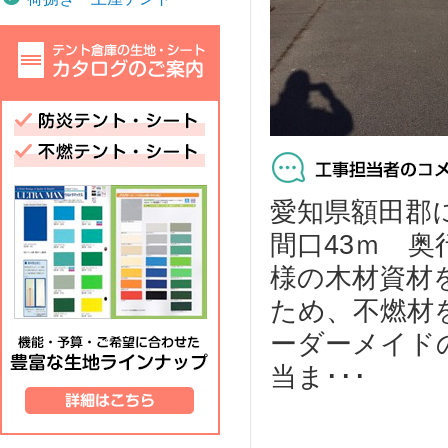
愛知県額田郡
間口43ｍ 奥
様の木材資材
ため、不燃材
ーダーメイド
当ま･･･