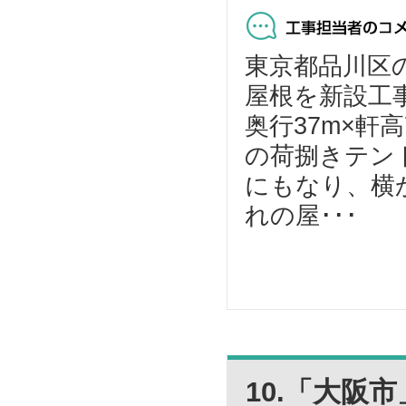
東京都品川区
屋根を新設工
奥行37m×軒
の荷捌きテン
にもなり、横
れの屋･･･
10.「大阪