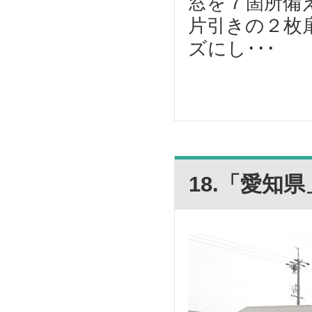
窓を７箇所備
片引きの２枚
ズにし･･･
18.「愛知