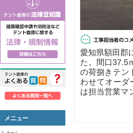
愛知県額田郡
た。間口37.
の荷捌きテン
わせてオーダ
は担当営業マ
メニュー
ホーム