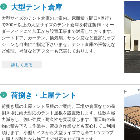
大型テント倉庫
大型サイズのテント倉庫のご案内。床面積（間口×奥行）
で300㎡以上の大型サイズのテント倉庫を特注製作・オー
ダーメイドにて加工から設置工事まで対応しております。
シートドア、カーテン、換気扇、サッシ窓など豊富なオプ
ションも自由にご指定下さいませ。テント倉庫の張替えな
ど修理、補修などアフターも充実しております。
詳しく見る
荷捌き・上屋テント
荷捌き場の上屋テント屋根のご案内。工場や倉庫などの荷
捌き場に雨天対応のテント屋根を設置致します。柱数を極
力減らし、強い強度・耐久性を実現致します。雨天時の荷
物の積み下ろし作業や、荷捌き作業なども安心してご利用
頂けます。小型サイズから大型サイズでも全て1つづつプ
ロ職人が製作から施工まで対応させて頂きます。