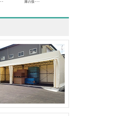
･･
庫の張･･･