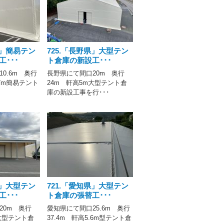
県」簡易テン
725.「長野県」大型テン
･･･
ト倉庫の新設工･･･
0.6m 奥行
長野県にて間口20m 奥行
.7m簡易テント
24m 軒高5m大型テント倉
庫の新設工事を行･･･
県」大型テン
721.「愛知県」大型テン
･･･
ト倉庫の張替工･･･
20m 奥行
愛知県にて間口25.6m 奥行
大型テント倉
37.4m 軒高5.6m型テント倉