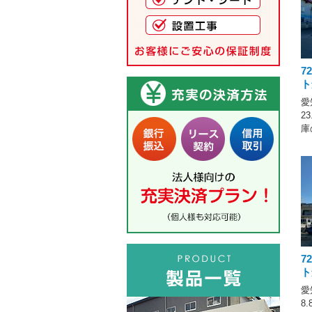
7
ト
愛
2
庫
7
ト
愛
8