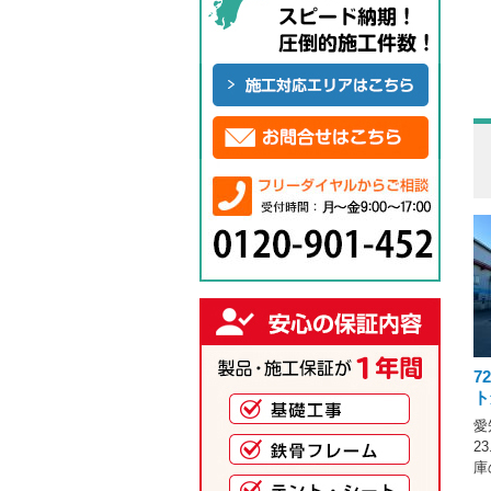
7
ト
愛
2
庫