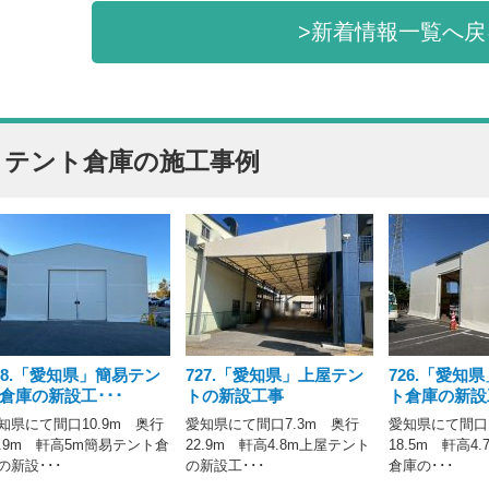
>新着情報一覧へ戻
テント倉庫の施工事例
28.「愛知県」簡易テン
727.「愛知県」上屋テン
726.「愛知
倉庫の新設工･･･
トの新設工事
ト倉庫の新設工
知県にて間口10.9m 奥行
愛知県にて間口7.3m 奥行
愛知県にて間口1
3.9m 軒高5m簡易テント倉
22.9m 軒高4.8m上屋テント
18.5m 軒高4
の新設･･･
の新設工･･･
倉庫の･･･