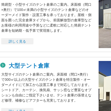
簡易型・小型サイズのテント倉庫のご案内。床面積（間口
×奥行）で100㎡未満の小型サイズのテント倉庫などのオ
ーダーメイド製作・設置工事を承っております。屋根・側
面を囲った完全倉庫タイプから、前面解放型の倉庫型など
お客様の利用用途や予算などに柔軟に対応した簡易テント
倉庫を短納期・低予算で実現致します。
詳しく見る
大型テント倉庫
大型サイズのテント倉庫のご案内。床面積（間口×奥行）
で300㎡以上の大型サイズのテント倉庫を特注製作・オー
ダーメイドにて加工から設置工事まで対応しております。
シートドア、カーテン、換気扇、サッシ窓など豊富なオプ
ションも自由にご指定下さいませ。テント倉庫の張替えな
ど修理、補修などアフターも充実しております。