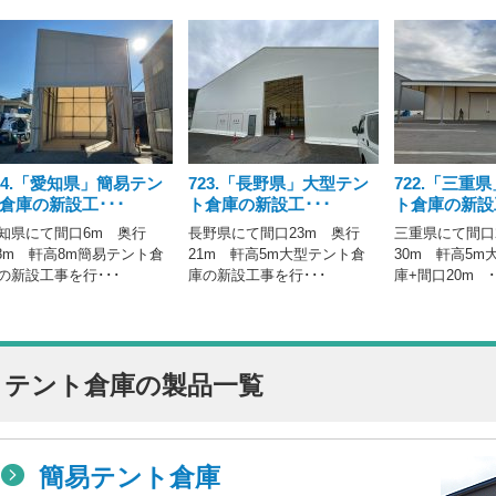
24.「愛知県」簡易テン
723.「長野県」大型テン
722.「三重
倉庫の新設工･･･
ト倉庫の新設工･･･
ト倉庫の新設工
知県にて間口6m 奥行
長野県にて間口23m 奥行
三重県にて間口
.8m 軒高8m簡易テント倉
21m 軒高5m大型テント倉
30m 軒高5m
の新設工事を行･･･
庫の新設工事を行･･･
庫+間口20m ･
テント倉庫の製品一覧
簡易テント倉庫