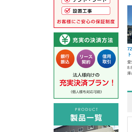
7
ト
愛
8
庫