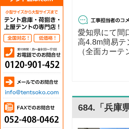
愛知県にて間口2.
高4.8m簡易
（全面カーテン
684.「兵