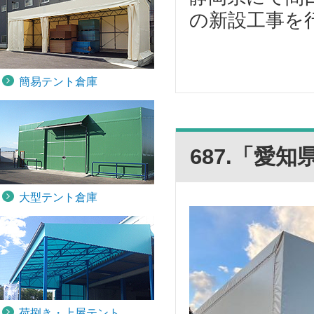
の新設工事を行
簡易テント倉庫
687.「愛
大型テント倉庫
荷捌き・上屋テント