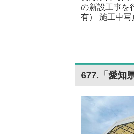
の新設工事を
有） 施工中写
677.「愛