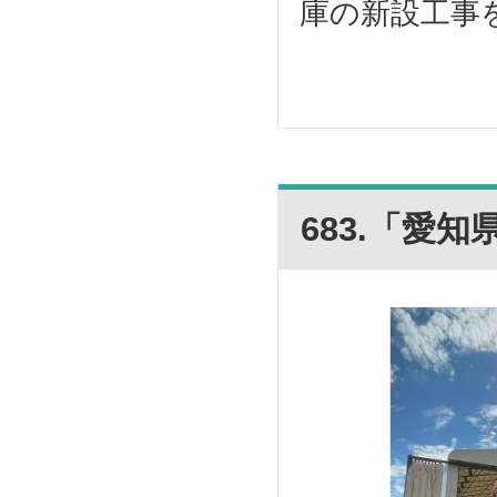
庫の新設工事を
683.「愛