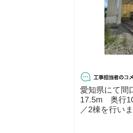
愛知県にて間口1
17.5m 奥
／2棟を行いま