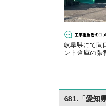
岐阜県にて間口9
ント倉庫の張替
681.「愛